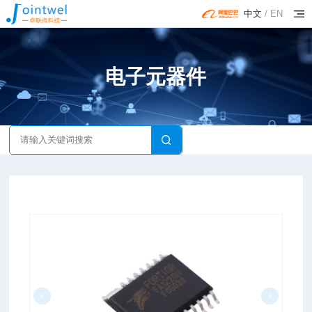
中文
/
EN
电子元器件