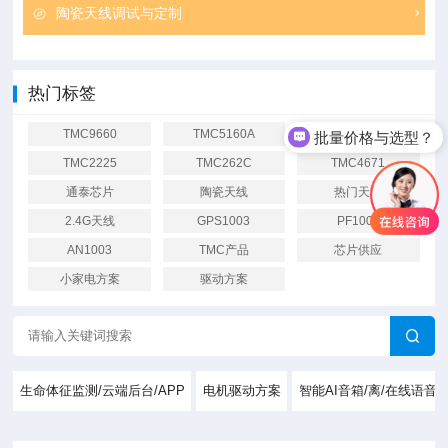
陶瓷天线调试与定制
热门标签
TMC9660
TMC5160A
TMC2209
批量价格与选型？
TMC2225
TMC262C
TMC4671
通泰芯片
陶瓷天线
热门天线
2.4G天线
GPS1003
PF1004
AN1003
TMC产品
芯片供应
小家电方案
驱动方案
生命体征监测/云端后台/APP
电机驱动方案
智能AI音箱/离/在线语音