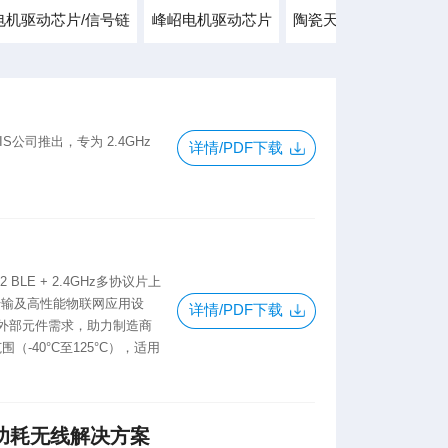
电机驱动芯片/信号链
峰岹电机驱动芯片
陶瓷天线/触摸芯片
IS公司推出，专为 2.4GHz
详情/PDF下载
LE + 2.4GHz多协议片上
传输及高性能物联网应用设
详情/PDF下载
外部元件需求，助力制造商
-40°C至125°C），适用
+2.4G双模低功耗无线解决方案