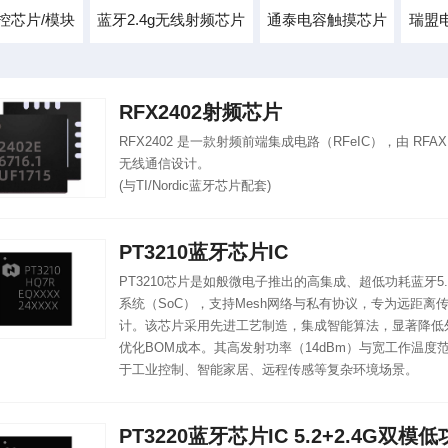
控芯片/模块
蓝牙2.4g无线射频芯片
通泰电容触摸芯片
瑞盟
RFX2402射频芯片
RFX2402 是一款射频前端集成电路（RFeIC），由 RFAX
无线通信设计。
(与TI/Nordic蓝牙芯片配套)
PT3210蓝牙芯片IC
PT3210芯片是如般微电子推出的高集成、超低功耗蓝牙5.2 B
系统（SoC），支持Mesh网络与私有协议，专为远距离
计。该芯片采用先进工艺制造，集成智能算法，显著降低
优化BOM成本。其高发射功率（14dBm）与宽工作温度范围（
于工业控制、智能家居、远程传感等复杂环境场景。
PT3220蓝牙芯片IC 5.2