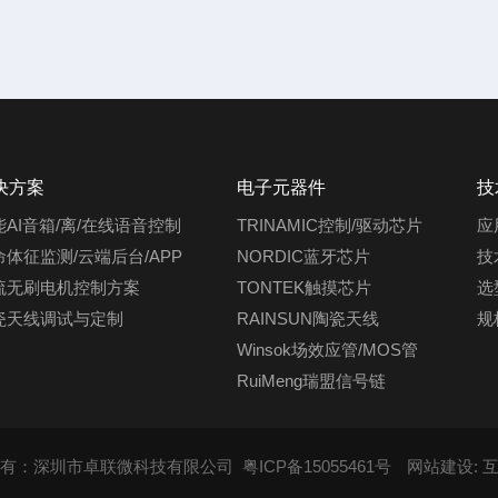
决方案
电子元器件
技
能AI音箱/离/在线语音控制
TRINAMIC控制/驱动芯片
应
命体征监测/云端后台/APP
NORDIC蓝牙芯片
技
流无刷电机控制方案
TONTEK触摸芯片
选
瓷天线调试与定制
RAINSUN陶瓷天线
规
Winsok场效应管/MOS管
RuiMeng瑞盟信号链
有：深圳市卓联微科技有限公司
粤ICP备15055461号
网站建设
: