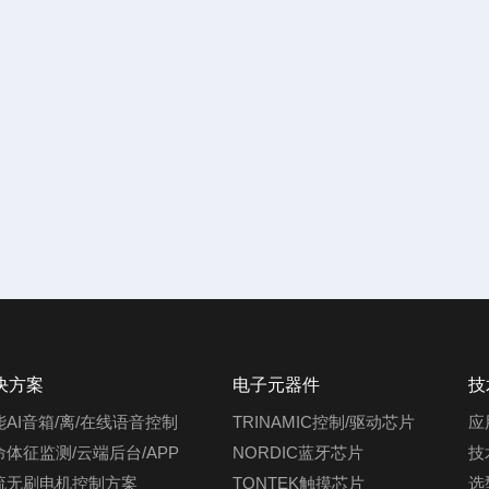
决方案
电子元器件
技
能AI音箱/离/在线语音控制
TRINAMIC控制/驱动芯片
应
命体征监测/云端后台/APP
NORDIC蓝牙芯片
技
流无刷电机控制方案
TONTEK触摸芯片
选