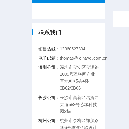
联系我们
销售热线：
13360527304
电子邮箱：
thomas@jointwel.com.cn
深圳公司：
深圳市宝安区宝源路
1009号互联网产业
基地A区5栋4楼
3B02/3B06
长沙公司：
长沙市高新区岳麓西
大道588号芯城科技
园2栋
杭州公司：
杭州市余杭区祥茂路
166号华滋科欣设计