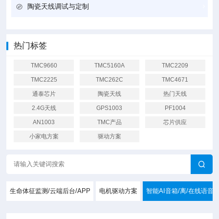
陶瓷天线调试与定制
热门标签
TMC9660
TMC5160A
TMC2209
TMC2225
TMC262C
TMC4671
通泰芯片
陶瓷天线
热门天线
2.4G天线
GPS1003
PF1004
AN1003
TMC产品
芯片供应
小家电方案
驱动方案
生命体征监测/云端后台/APP
电机驱动方案
智能AI音箱/离/在线语音