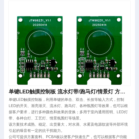
单键LED触摸控制板 流水灯带/跑马灯/情景灯 方案
PCBA板
单键LED触摸控制板，利用单键的单击、双击、长按等输入方式，控制
LED的开关、渐亮渐灭、流水灯、跑马灯、各种氛围灯等效果，也可以根
据客户要求，进行多种颜色和效果的变换；多用于室内通用照明、LED灯
带、各种台灯、工艺灯、情景氛围灯等场景。
该方案技术成熟、稳定、出货量大，对水滴、水雾及电源纹波等外部环境
引起的噪音有一定的抗干扰能力。
公司可提供方案套料、PCBA板以便客户快速生产，也可以根据客户功能