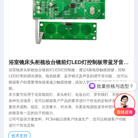
浴室镜床头柜梳妆台镜前灯LED灯控制板带蓝牙音响
时间温度显示
浴室镜床头柜梳妆台镜前灯LED灯控制板，通过4路电容触摸按键，控制
批量价格与选型？
LED灯带的调光调色、电热除雾、蓝牙模式及声音的调节等功能， 也可以
根据客户的需要增加或者减少触摸按键，或加入智能语音控制等个性化功
电话微信沟通
能。
本方案可应用于浴室镜前灯、床头柜灯、化妆台灯、穿衣镜灯、衣柜灯等
各种生活场景；也可以根据客户产品的要求进行个性化的定制开发。该方
案技术成熟、稳定、出货量大，对水滴、水雾及电源纹波等外部环境引起
的噪音有一定的抗干扰能力。
公司可提供方案套料、PCBA板以便客户快速生产，也可以根据客户功能
进行个性化定制
技术支持