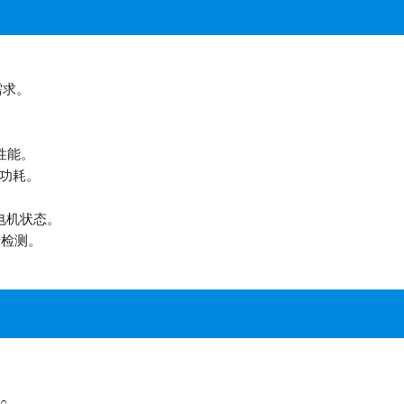
需求。
机性能。
低功耗。
控电机状态。
堵转检测。