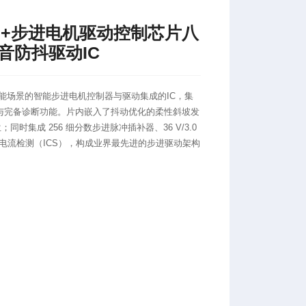
ATJ+步进电机驱动控制芯片八
音防抖驱动IC
高性能场景的智能步进电机控制器与驱动集成的IC，集
行接口与完备诊断功能。片内嵌入了抖动优化的柔性斜坡发
时集成 256 细分数步进脉冲插补器、36 V/3.0
电流检测（ICS），构成业界最先进的步进驱动架构