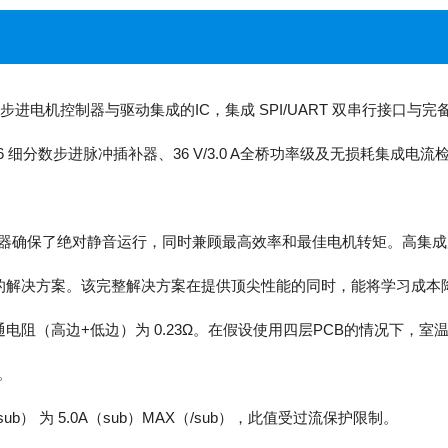
能步进电机控制器与驱动集成的IC，集成 SPI/UART 双串行接口
 细分数步进脉冲插补器、36 V/3.0 A全桥功率级及无损耗集成电
lthChop2 斩波器确保了绝对静音运行，同时兼顾最高效率和最佳电机转
的解决方案。该完整解决方案在提供顶尖性能的同时，能将学习成本
（高边+低边）为 0.23Ω。在假设使用四层PCB的情况下，室温下
）。
ub） 为 5.0A（sub）MAX（/sub），此值受过流保护限制。