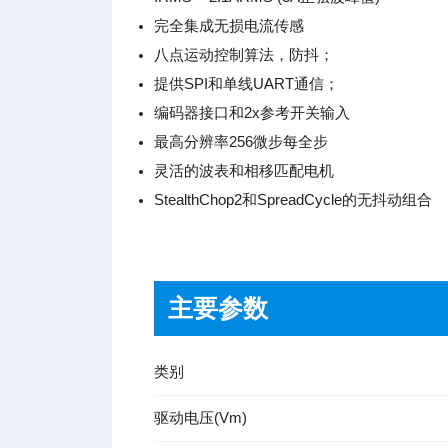
完全集成无损电流传感
八点运动控制算法，防抖；
提供SPI和单线UART通信；
编码器接口和2x参考开关输入
最高分辨率256微步每全步
灵活的波表和相移匹配电机
StealthChop2和SpreadCycle的无抖动组合
主要参数
类别
驱动电压(Vm)