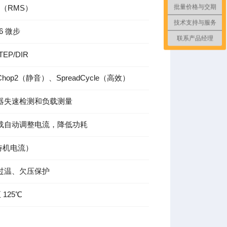
批量价格与交期
A（RMS）
技术支持与服务
6 微步
联系产品经理
TEP/DIR
thChop2（静音）、SpreadCycle（高效）
器失速检测和负载测量
载自动调整电流，降低功耗
待机电流）
过温、欠压保护
至 125℃