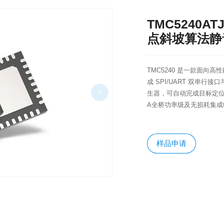
TMC5240
点斜坡算法静
TMC5240 是一款面向
成 SPI/UART 双串
生器，可自动完成目标定位；同
A全桥功率级及无损耗集成
样品申请