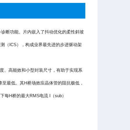
与完备诊断功能。片内嵌入了抖动优化的柔性斜坡
流检测（ICS），构成业界最先进的步进驱动架
矩。高集成度、高能效和小型封装尺寸，有助于实现系
降至最低。其H桥场效应晶体管的阻抗极低，
每H桥的最大RMS电流 I（sub）