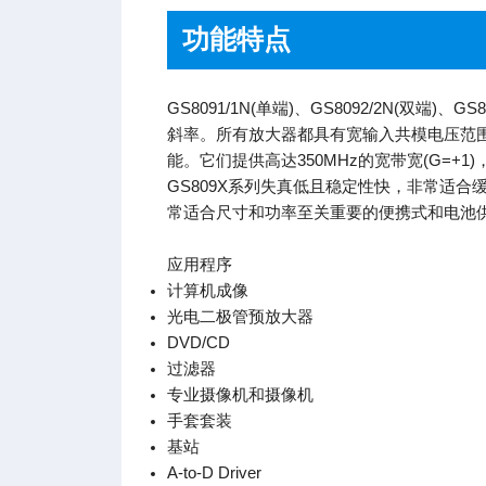
功能特点
GS8091/1N(单端)、GS8092/2N
斜率。所有放大器都具有宽输入共模电压范围
能。它们提供高达350MHz的宽带宽(G=+1)，
GS809X系列失真低且稳定性快，非常适合缓冲
常适合尺寸和功率至关重要的便携式和电池供电
应用程序
计算机成像
光电二极管预放大器
DVD/CD
过滤器
专业摄像机和摄像机
手套套装
基站
A-to-D Driver