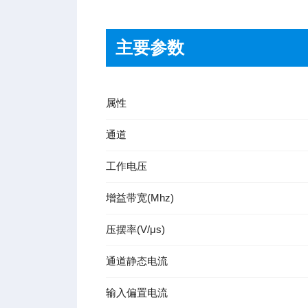
主要参数
属性
通道
工作电压
增益带宽
(Mhz)
压摆率
(V/μs)
通道静
态电流
输入偏
置电流