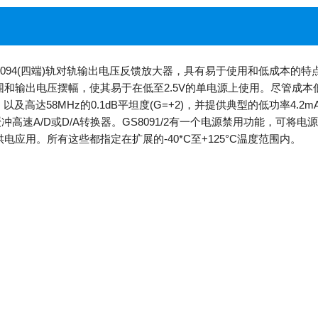
(双端)、GS8094(四端)轨对轨输出电压反馈放大器，具有易于使用和低
和输出电压摆幅，使其易于在低至2.5V的单电源上使用。尽管成本低
以及高达58MHz的0.1dB平坦度(G=+2)，并提供典型的低功率4.2m
高速A/D或D/A转换器。GS8091/2有一个电源禁用功能，可将电源电
应用。所有这些都指定在扩展的-40*C至+125°C温度范围内。