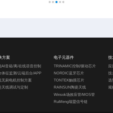
决方案
电子元器件
技
能AI音箱/离/在线语音控制
TRINAMIC控制/驱动芯片
应
命体征监测/云端后台/APP
NORDIC蓝牙芯片
技
流无刷电机控制方案
TONTEK触摸芯片
选
瓷天线调试与定制
RAINSUN陶瓷天线
规
Winsok场效应管/MOS管
RuiMeng瑞盟信号链