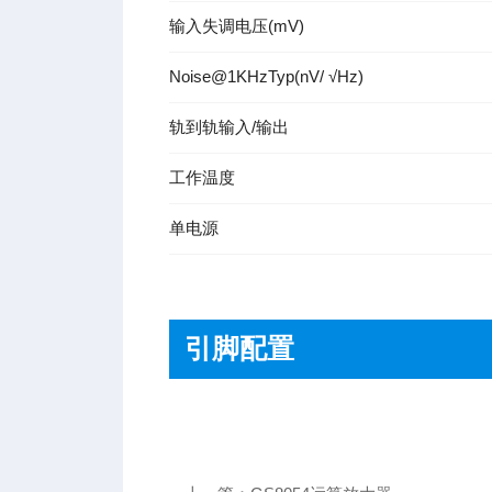
输入失
调电压
(mV)
Noise
@1KHzTyp
(nV/ √Hz)
轨到轨
输入/输
出
工作温度
单电源
引脚配置