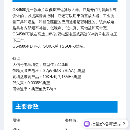
GS4580是一款单片双低噪声运算放大器。它是专门为音频系统
设计的，以提高音调控制，它还可以用于前置放大器、工业测
量工具和增益，和相位匹配的应用通道是强制性的。该集成电
路具有内部频率补偿、低噪声、低失真、高增益和高带宽。
GS4580可以在高达±18V的双电源电压或高达36V的单电源电压
下工作。
GS4580有DIP-8、SOIC-8和TSSOP-8封装。
特点：
大信号电压增益：典型值为110dB
低输入噪声电压：0.7μVRMS（RIAA）典型
宽增益带宽产品：10KHz时为15MHz典型
低失真：0.0005%典型
回转速率：典型值为7V/μs
主要参数
属性
参数值
批量价格与选型？