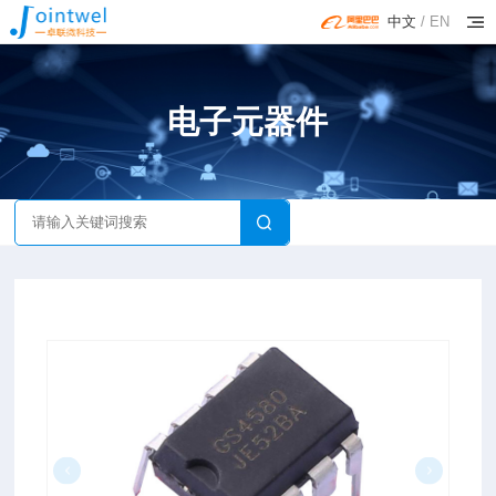
中文
/
EN
电子元器件