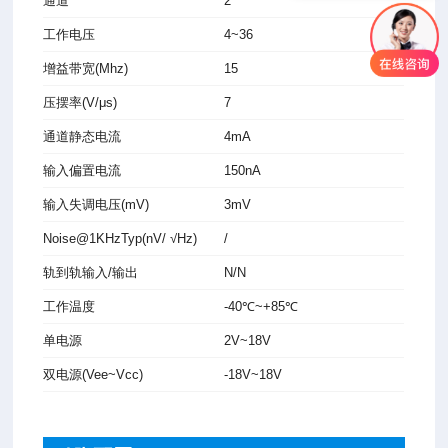
通道
2
工作电压
4~36
增益带宽
(Mhz)
15
压摆率
(V/μs)
7
通道静
态电流
4mA
输入偏
置电流
150nA
输入失
调电压
(mV)
3mV
Noise
@1KHzTyp
(nV/ √Hz)
/
轨到轨
输入/输
出
N/N
工作温度
-40℃~+85℃
单电源
2V~18V
双电源(Vee~Vcc)
-18V~18V