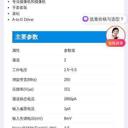
专业摄像机和摄像机
手套套装
基站
批量价格与选型？
A-to-D Driver
主要参数
属性
参数值
通道
2
工作电压
2.5~5.5
增益带宽
(Mhz)
250
压摆率
(V/μs)
151
通道静
态电流
2800pA
输入偏
置电流
1pA
输入失
调电压
(mV)
8mV