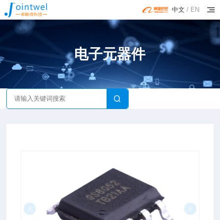
中文
/
EN
电子元器件