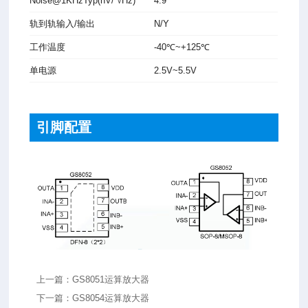
Noise
@1KHzTyp
(nV/ √Hz)
4.9
轨到轨
输入/输
出
N/Y
工作温度
-40℃~+125℃
单电源
2.5V~5.5V
引脚配置
上一篇：GS8051运算放大器
下一篇：GS8054运算放大器