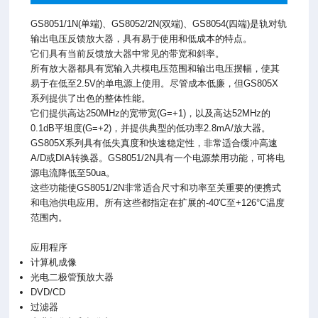
GS8051/1N(单端)、GS8052/2N(双端)、GS8054(四端)是轨对轨
输出电压反馈放大器，具有易于使用和低成本的特点。
它们具有当前反馈放大器中常见的带宽和斜率。
所有放大器都具有宽输入共模电压范围和输出电压摆幅，使其
易于在低至2.5V的单电源上使用。尽管成本低廉，但GS805X
系列提供了出色的整体性能。
它们提供高达250MHz的宽带宽(G=+1)，以及高达52MHz的
0.1dB平坦度(G=+2)，并提供典型的低功率2.8mA/放大器。
GS805X系列具有低失真度和快速稳定性，非常适合缓冲高速
A/D或DIA转换器。GS8051/2N具有一个电源禁用功能，可将电
源电流降低至50ua。
这些功能使GS8051/2N非常适合尺寸和功率至关重要的便携式
和电池供电应用。所有这些都指定在扩展的-40'C至+126°C温度
范围内。
应用程序
计算机成像
光电二极管预放大器
DVD/CD
过滤器