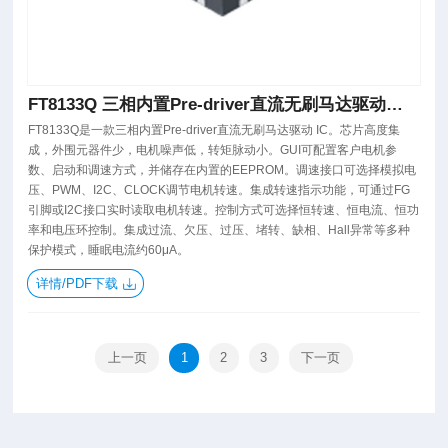
FT8133Q 三相内置Pre-driver直流无刷马达驱动芯
片
FT8133Q是一款三相内置Pre-driver直流无刷马达驱动 IC。芯片高度集
成，外围元器件少，电机噪声低，转矩脉动小。GUI可配置客户电机参
数、启动和调速方式，并储存在内置的EEPROM。调速接口可选择模拟电
压、PWM、I2C、CLOCK调节电机转速。集成转速指示功能，可通过FG
引脚或I2C接口实时读取电机转速。控制方式可选择恒转速、恒电流、恒功
率和电压环控制。集成过流、欠压、过压、堵转、缺相、Hall异常等多种
保护模式，睡眠电流约60μA。
详情/PDF下载
上一页
1
2
3
下一页