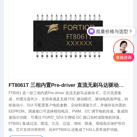
批量价格与选型？
电话微信沟通
FT8061T 三相内置Pre-driver 直流无刷马达驱动芯
片
FT8061 是一款三相内置Pre-driver 直流无刷马达驱动 IC。芯片高度集
成，外围元器件少，支持有感及无感 FOC 驱动模式，驱动电机噪声低，转
矩脉动小。GUI 可配置客户电机参数、启动和调速方式，并储存在内置的
EEPROM。调速接口可选择模拟电压、PWM、I2C 调节电机转速。集成转
速指示功能，可通过 FG/RD_SDA 引脚或 I2C 接口实时读取电机转速。
FT8061 集成过流、限流、欠压、过温、堵转、限速、母线电压保护等功
能。芯片支持功率闭环。此外FT8061L还集成了HALL异常保护功能。