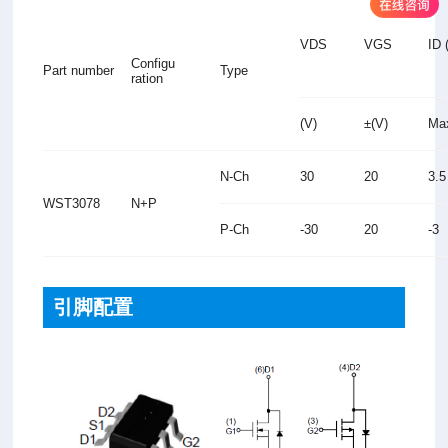
VDS
VGS
ID 
Configu
Part number
Type
ration
(V)
±(V)
Ma
N-Ch
30
20
3.
WST3078
N+P
P-Ch
-30
20
-3
引脚配置