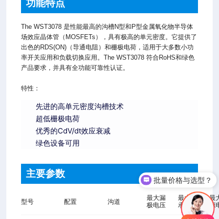
功能特点
The WST3078 是性能最高的沟槽N型和P型金属氧化物半导体
场效应晶体管（MOSFETs），具有极高的单元密度。它提供了
出色的RDS(ON)（导通电阻）和栅极电荷，适用于大多数小功
率开关应用和负载切换应用。The WST3078 符合RoHS和绿色
产品要求，并具有全功能可靠性认证。
特性：
先进的高单元密度沟槽技术
超低栅极电荷
优秀的CdV/dt效应衰减
绿色设备可用
主要参数
批量价格与选型？
最大漏
最大栅源
最
型号
配置
沟道
极电压
承受电压
源