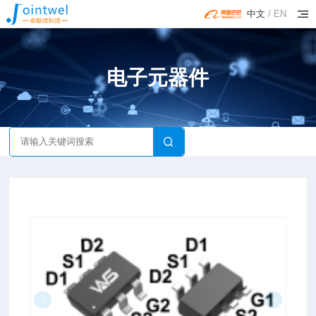
中文
/
EN
电子元器件