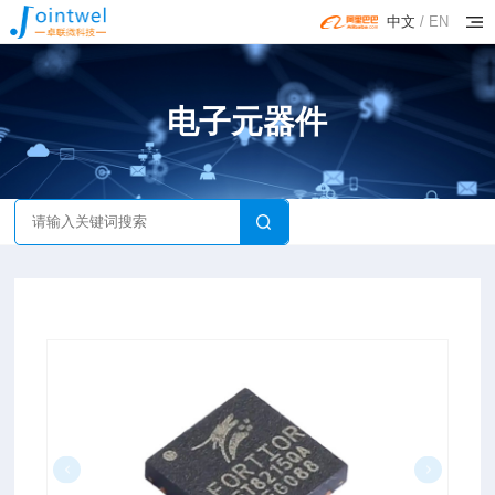
中文
/
EN
电子元器件