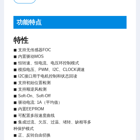
功能特点
特性
◼ 支持无传感器FOC
◼ 内置驱动MOS
◼ 恒转速、恒电流、电压环控制模式
◼ 模拟电压、PWM、I2C、CLOCK调速
◼ I2C接口用于电机控制和状态回读
◼ 支持初始位置检测
◼ 支持顺逆风检测
◼ Soft-On、Soft-Off
◼ 驱动电流: 1A（平均值）
◼ 内置EEPROM
◼ 可配置多段速度曲线
◼ 集成过流、欠压、过温、堵转、缺相等多
种保护模式
◼ 正、反转自由切换