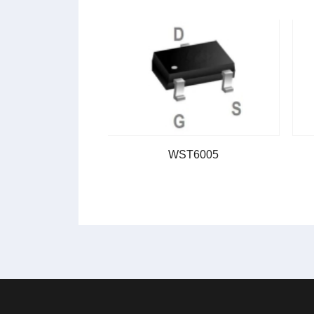
T2004
WST6005