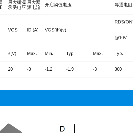
漏
最大栅源
最大漏
开启阈值电压
导通电阻
压
承受电压
源电流
RDS(ON
VGS
ID (A)
VGS(th)(v)
@10V
±(V)
Max.
Min.
Typ.
Max.
Typ.
20
-3
-1.2
-1.9
-3
300