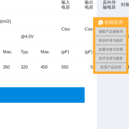
输入
输出
反向传
封
电容
电容
输电容
)(mΩ)
在线咨询
Ciss
Coss
Crss
领取产品规格书
@4.5V
Pac
样品申请与购买
批量价格与交期
Max.
Typ.
Max.
(pF)
(pF)
(pF)
技术支持与服务
350
320
450
550
56
35
SOT
联系产品经理