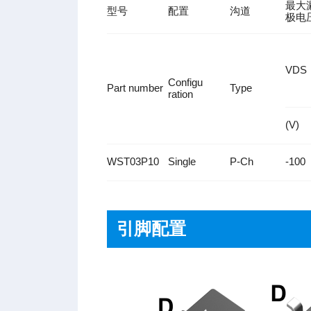
最大
型号
配置
沟道
极电
VDS
Configu
Part number
Type
ration
(V)
WST03P10
Single
P-Ch
-100
引脚配置