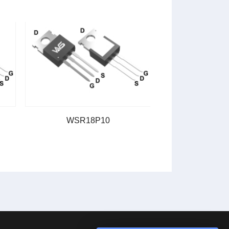
WSR18P10
WSR98