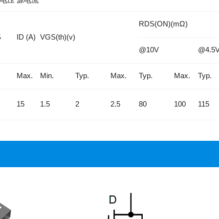
RDS(ON)(mΩ)
S
ID (A)
VGS(th)(v)
@10V
@4.5
Max.
Min.
Typ.
Max.
Typ.
Max.
Typ.
15
1.5
2
2.5
80
100
115