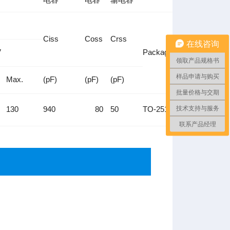
Ciss
Coss
Crss
在线咨询
V
Package
领取产品规格书
样品申请与购买
Max.
(pF)
(pF)
(pF)
批量价格与交期
技术支持与服务
130
940
80
50
TO-251
联系产品经理