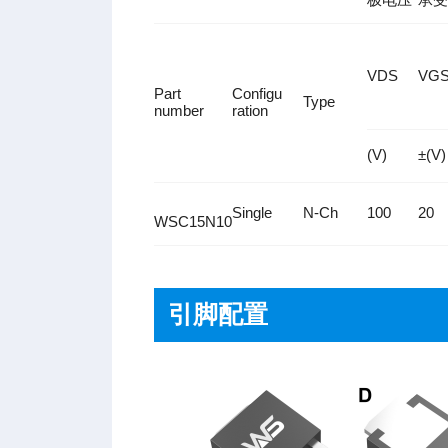
VDS
VG
Part
Configu
Type
number
ration
(V)
±(V)
Single
N-Ch
100
20
WSC15N10
引脚配置