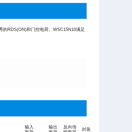
RDS(ON)和门控电荷。WSC15N10满足
输入
输出
反向传
封装
电容
电容
输电容