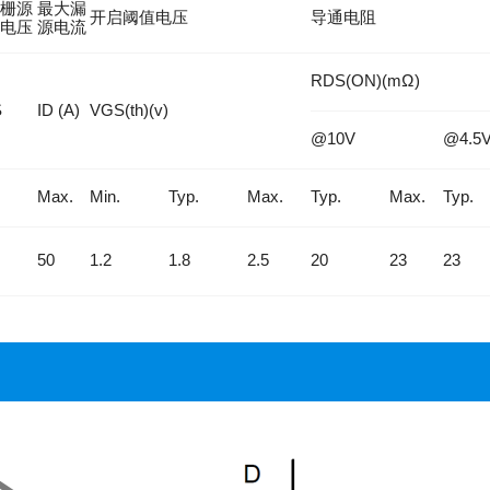
栅源
最大漏
开启阈值电压
导通电阻
电压
源电流
RDS(ON)(mΩ)
S
ID (A)
VGS(th)(v)
@10V
@4.5
Max.
Min.
Typ.
Max.
Typ.
Max.
Typ.
50
1.2
1.8
2.5
20
23
23