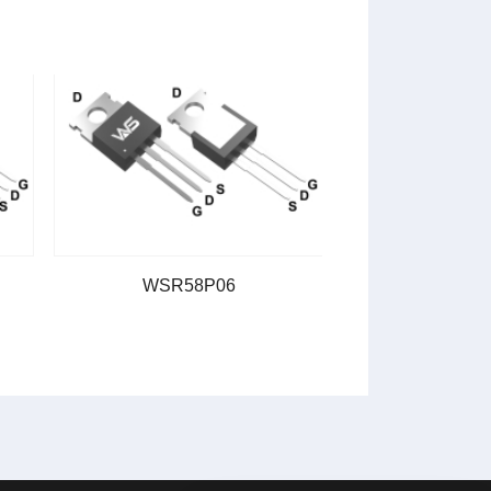
WSR58P06
WSR30