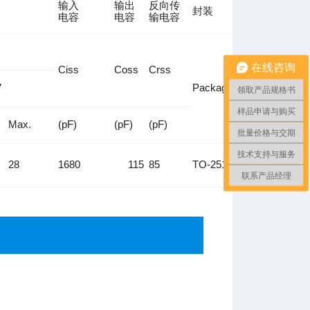
输入
输出
反向传
封装
电容
电容
输电容
在线咨询
Ciss
Coss
Crss
V
Package
领取产品规格书
样品申请与购买
Max.
(pF)
(pF)
(pF)
批量价格与交期
技术支持与服务
28
1680
115
85
TO-251
联系产品经理