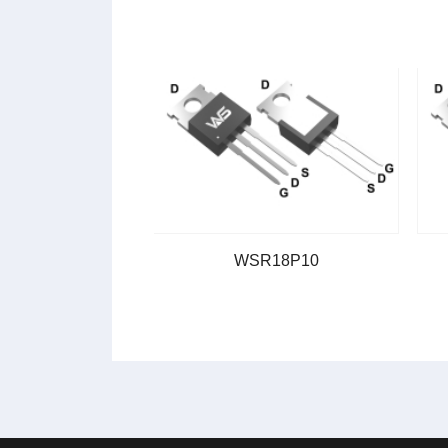
R38P10
WSR18P10