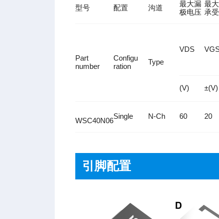
最大漏
最大
型号
配置
沟道
极电压
承受
VDS
VG
Part
Configu
Type
number
ration
(V)
±(V)
Single
N-Ch
60
20
WSC40N06
引脚配置