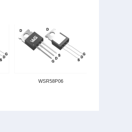
WSR58P06
WSR30