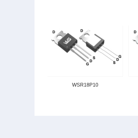
R38P10
WSR18P10