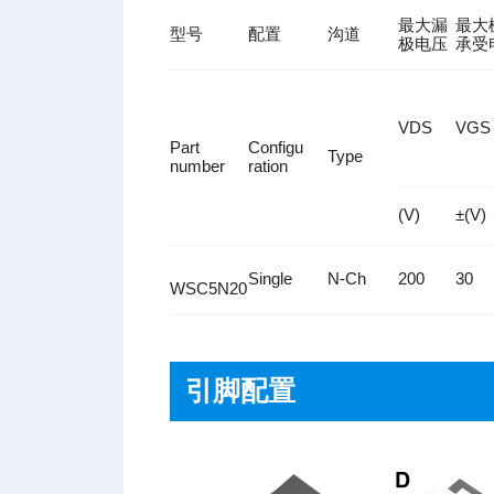
最大漏
最大
型号
配置
沟道
极电压
承受
VDS
VGS
Part
Configu
Type
number
ration
(V)
±(V)
Single
N-Ch
200
30
WSC5N20
引脚配置