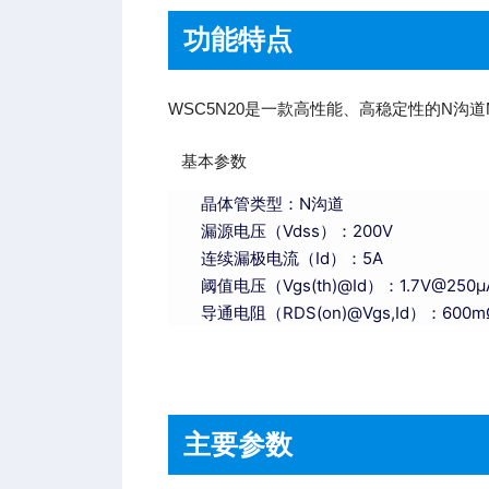
功能特点
WSC5N20是一款高性能、高稳定性的N沟
基本参数
晶体管类型：N沟道
漏源电压（Vdss）：200V
连续漏极电流（Id）：5A
阈值电压（Vgs(th)@Id）：1.7V@
导通电阻（RDS(on)@Vgs,Id）：600
主要参数