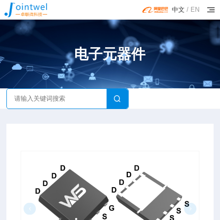
中文
/
EN
电子元器件