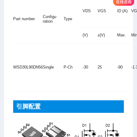
VDS
VGS
ID (A)
VGS
Configu
Part number
Type
ration
(V)
±(V)
Max.
Mi
WSD30L90DN56
Single
P-Ch
-30
25
-90
-1
引脚配置