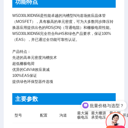
功能特点
WSD30L90DN56是性能卓越的沟槽型N沟道场效应晶体管
（MOSFET），具有极高的单元密度，可为大多数同步降压转
换器应用提供出色的RDS(ON)（导通电阻）和栅极电荷性能。
WSD30L90DN56完全符合RoHS和绿色产品要求，保证100%
（EAS），并已通过全功能可靠性认证。
产品特点：
先进的高单元密度沟槽技术
超低栅极电荷
优异的CdV/dt效应衰减
100%EAS保证
提供绿色环保型器件选项
主要参数
批量价格与选型？
最大漏
最大栅源
最大漏
型号
配置
沟道
开
极电压
承受电压
源电流