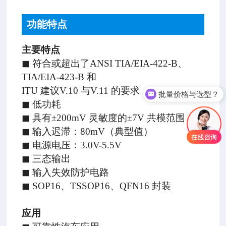
功能特点
主要特点
◼ 符合或超出了
ANSI TIA/EIA-422-B
、
TIA/EIA-423-B
和
ITU
建议
V.10
与
V.11
的要求
批量价格与选型？
◼ 低功耗
◼ 具有
±200mV
灵敏度的
±7V
共模范围
◼ 输入迟滞：
80mV
（典型值）
◼ 电源电压：
3.0V-5.5V
◼ 三态输出
◼ 输入失效防护电路
◼ SOP16
、
TSSOP16
、
QFN16
封装
应用