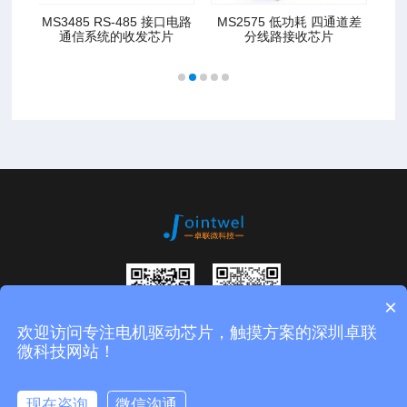
MS3485 RS-485 接口电路
MS2575 低功耗 四通道差
MS2
通信系统的收发芯片
分线路接收芯片
×
欢迎访问专注电机驱动芯片，触摸方案的深圳卓联
扫码进入公众
微信二维码
微科技网站！
号
版权所有：深圳市卓联微科技有限公司
粤ICP备15055461号
现在咨询
微信沟通