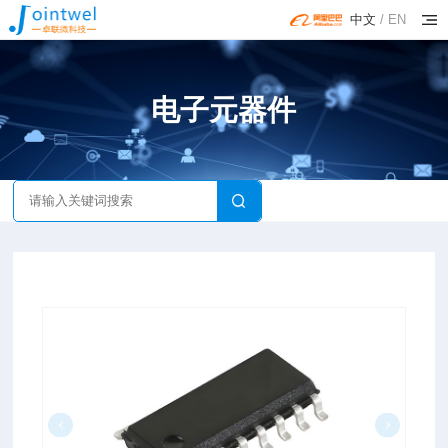
中文
/
EN
电子元器件