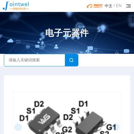
中文
/
EN
电子元器件