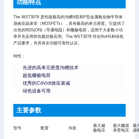
功能特点
The WST3078 是性能最高的沟槽N型和P型金属氧化物半导体
场效应晶体管（MOSFETs），具有极高的单元密度。它提供了
出色的RDS(ON)（导通电阻）和栅极电荷，适用于大多数小功
率开关应用和负载切换应用。The WST3078 符合RoHS和绿色
产品要求，并具有全功能可靠性认证。
特性：
先进的高单元密度沟槽技术
超低栅极电荷
优秀的CdV/dt效应衰减
绿色设备可用
主要参数
最大漏
最大栅源
最
型号
配置
沟道
极电压
承受电压
源