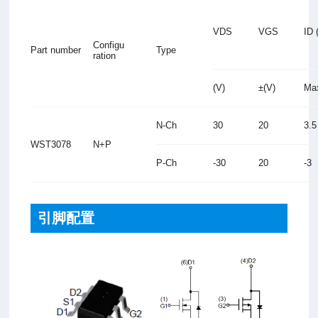
VDS
VGS
ID 
Configu
Part number
Type
ration
(V)
±(V)
Ma
N-Ch
30
20
3.
WST3078
N+P
P-Ch
-30
20
-3
引脚配置