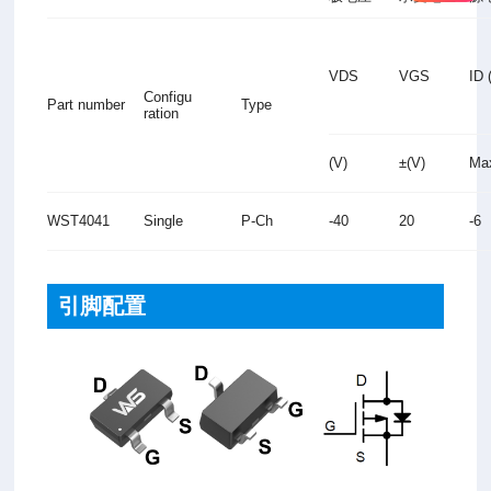
VDS
VGS
ID 
Configu
Part number
Type
ration
(V)
±(V)
Ma
WST4041
Single
P-Ch
-40
20
-6
引脚配置