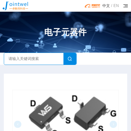
中文
/
EN
电子元器件