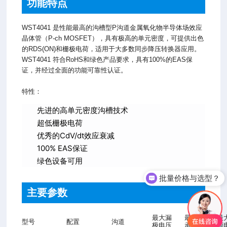
功能特点
WST4041 是性能最高的沟槽型P沟道金属氧化物半导体场效应
晶体管（P-ch MOSFET），具有极高的单元密度，可提供出色
的RDS(ON)和栅极电荷，适用于大多数同步降压转换器应用。
WST4041 符合RoHS和绿色产品要求，具有100%的EAS保
证，并经过全面的功能可靠性认证。
特性：
先进的高单元密度沟槽技术
超低栅极电荷
优秀的CdV/dt效应衰减
100% EAS保证
绿色设备可用
批量价格与选型？
主要参数
最大漏
最大栅源
最
型号
配置
沟道
极电压
承受电压
源