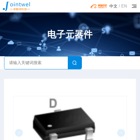
中文
/
EN
电子元器件