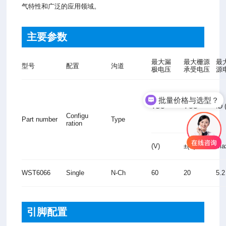
气特性和广泛的应用领域。
主要参数
最大漏
最大栅源
最
型号
配置
沟道
极电压
承受电压
源
批量价格与选型？
VDS
VGS
ID 
Configu
Part number
Type
ration
(V)
±(V)
Ma
WST6066
Single
N-Ch
60
20
5.
引脚配置