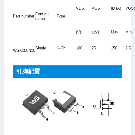
VDS
VGS
ID (A)
VGS(t
Configu
Part number
Type
ration
(V)
±(V)
Max.
Min.
Single
N-Ch
100
25
150
2.5
WSK150N10
引脚配置