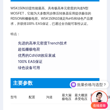
WSK150N10是性能最高、具有极高单元密度的沟道N型
MOSFET，它能为大多数同步降压转换器应用提供极佳的
RDSON和栅极电荷。WSK150N10满足RoHS和绿色产品要
求，并获得100% EAS保证，已通过全功能可靠性认证。
特点：
先进的高单元密度Trench技术
超低栅极电荷
优秀的CdV/dt效应衰减
100% EAS保证
绿色设备可用
主要参数
批量价格与选型？
最大漏
最大栅源
最大漏
型号
配置
沟道
开启
极电压
承受电压
源电流