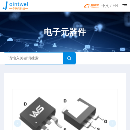
中文
/
EN
电子元器件