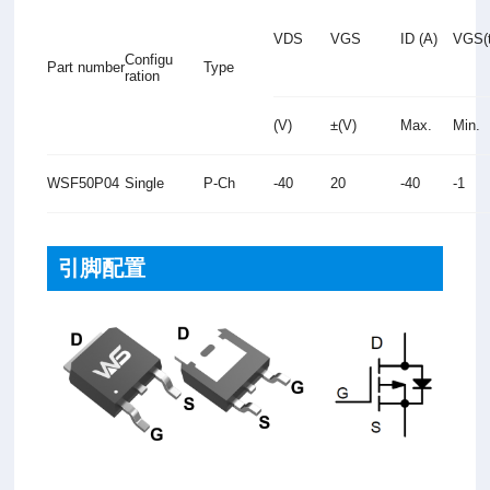
VDS
VGS
ID (A)
VGS(t
Configu
Part number
Type
ration
(V)
±(V)
Max.
Min.
WSF50P04
Single
P-Ch
-40
20
-40
-1
引脚配置