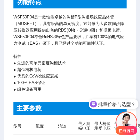
功能特点
WSF50P04是一款性能卓越的沟槽P型沟道场效应晶体管
（MOSFET），具有极高的单元密度。它能够为大多数同步降
压转换器应用提供出色的RDS(ON)（导通电阻）和栅极电荷。
WSF50P04符合RoHS和绿色产品要求，并享有100%的电气应
力测试（EAS）保证，且已经过全功能可靠性认证。
特性
● 先进的高单元密度沟槽技术
● 超低栅极电荷
● 优秀的CdV/dt效应衰减
● 100% EAS保证
● 绿色设备可用
批量价格与选型？
主要参数
最大漏
最大栅源
最大漏
型号
配置
沟道
开启
极电压
承受电压
源电流