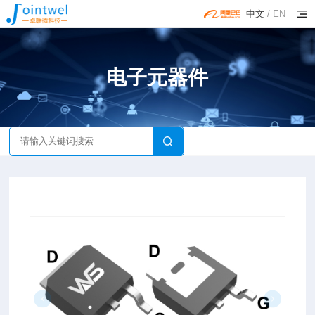
中文
/
EN
电子元器件