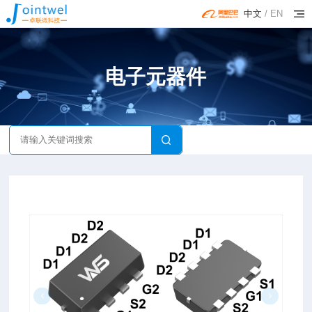
中文
/
EN
电子元器件