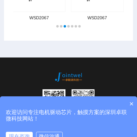
WSD2067
WSD2067
×
欢迎访问专注电机驱动芯片，触摸方案的深圳卓联
扫码进入公众
微信二维码
微科技网站！
号
版权所有：深圳市卓联微科技有限公司
粤ICP备15055461号
现在咨询
微信沟通