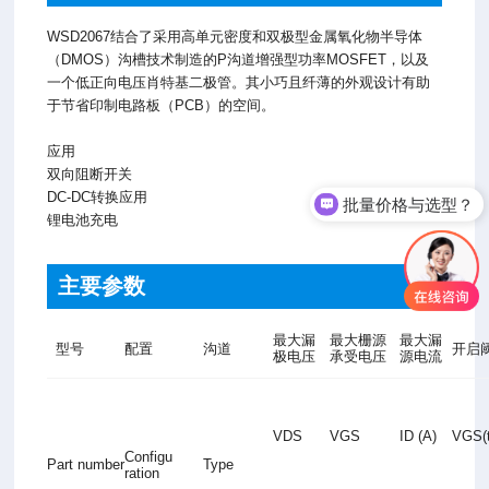
WSD2067结合了采用高单元密度和双极型金属氧化物半导体
（DMOS）沟槽技术制造的P沟道增强型功率MOSFET，以及
一个低正向电压肖特基二极管。其小巧且纤薄的外观设计有助
于节省印制电路板（PCB）的空间。
应用
双向阻断开关
批量价格与选型？
DC-DC转换应用
锂电池充电
电话微信沟通
主要参数
最大漏
最大栅源
最大漏
型号
配置
沟道
开启
极电压
承受电压
源电流
VDS
VGS
ID (A)
VGS(t
Configu
Part number
Type
ration