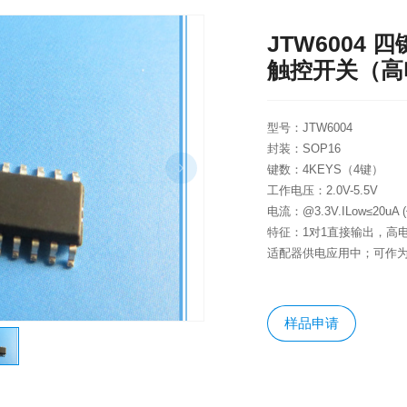
JTW6004
触控开关（高
型号：JTW6004
封装：SOP16
键数：4KEYS（4键）
工作电压：2.0V-5.5V
电流：@3.3V.ILow≤20uA
特征：1对1直接输出，高
适配器供电应用中；可作为
样品申请