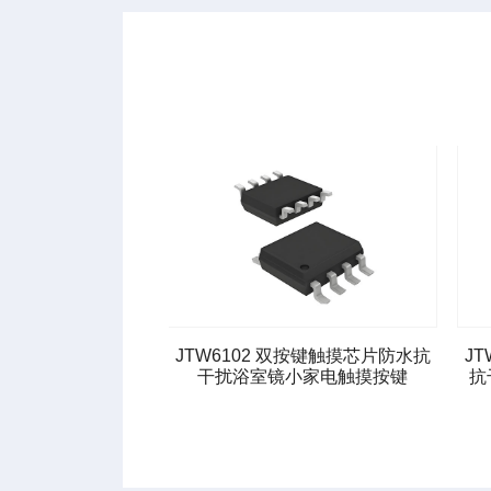
双按键触摸芯片防水抗
JTW6003 三键电容触摸芯片防水
J
小家电触摸按键
抗干扰触控开关（高电平有效）
抗