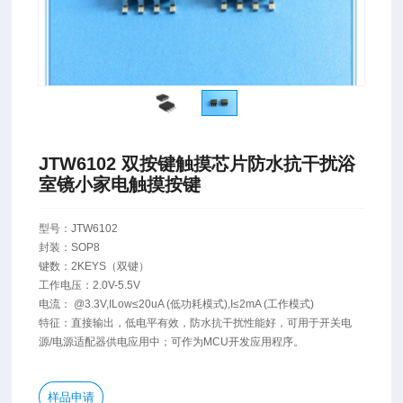
JTW6102 双按键触摸芯片防水抗干扰浴
室镜小家电触摸按键
型号：JTW6102
封装：SOP8
键数：2KEYS（双键）
工作电压：2.0V-5.5V
电流： @3.3V,ILow≤20uA (低功耗模式),I≤2mA (工作模式)
特征：直接输出，低电平有效，防水抗干扰性能好，可用于开关电
源/电源适配器供电应用中；可作为MCU开发应用程序。
样品申请