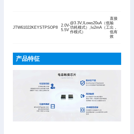
直接
@3.3V,ILow≤20uA（低
输
2.0V-
JTW6102
2KEYSTP
SOP8
功耗模式）,I≤2mA（工
出，
5.5V
作模式）
低有
效
产品特征