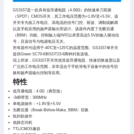
GS3157是一款具有低导通电阻（4.00Ω）的快速单刀双掷
（SPDT）CMOS开关，其工作电压范围为+1.8V至+5.5V。该
开关专为低工作电压、高电流的信号门控、斩波、调制或解调
以及手机应用的扬声器输出而设计。该器件内置了先断后通
（BBM）功能。控制输入端IN可以承受高达5.5V的输入驱动信
号，且该信号与电源电压无关。
所有器件均适用于-40℃至+125℃的温度范围。GS3157单开关
提供Green SC70-6和SOT23-6两种封装选项。
综上所述，GS3157开关凭借其低导通电阻、快速切换速度以及
广泛的工作电压范围，非常适合于手机等电子设备中的信号切
换和扬声器输出控制等应用。
特性
低导通电阻：4.0Ω（典型值）
-3dB带宽：300MHz
单电源操作：+1.8V至+5.5V
先断后通（Break-Before-Make, BBM）切换
轨到轨操作
低静态功耗
TTL/CMOS兼容