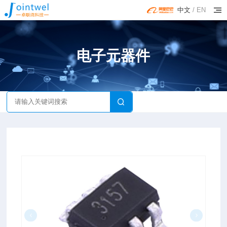
中文
/
EN
电子元器件