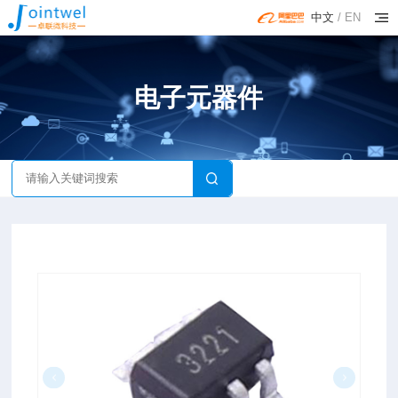
中文
/
EN
电子元器件