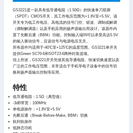
GS3221是一款具有低导通电阻（1.50Ω）的快速单刀双掷
（SPDT）CMOS开关，其工作电压范围为+1.8V至+5.5V。该
开关专为低工作电压、高电流的信号门控、斩波、调制或解调
（调制解调器）以及手机应用的扬声器输出而设计。该器件内
置了先断后通（BBM）功能。控制输入端IN可以承受高达5.5V
的输入驱动信号，且该信号与电源电压无关。
所有器件均适用于-40℃至+125℃的温度范围。GS3221单开关
提供Green SC70-6和SOT23-6两种封装选项。
综上所述，GS3221开关凭借其低导通电阻、快速切换速度以及
广泛的工作电压范围，非常适合于手机等电子设备中的信号切
换和扬声器输出控制等应用。
特性
低导通电阻：1.5Ω（典型值）
-3dB带宽：100MHz
单电源操作：+1.8V至+5.5V
先断后通（Break-Before-Make, BBM）切换
轨到轨操作
低静态功耗