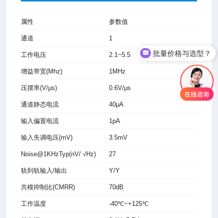
属性
参数值
通道
1
批量价格与选型？
工作
电压
2.1~5.5
增益带宽
(Mhz)
1MHz
压摆率
(V/μs)
0.6V/μs
通道静
态电流
40μA
输入偏
置电流
1pA
输入失调
电压(mV)
3.5mV
Noise
@1KHzTyp
(nV/ √Hz)
27
轨到轨
输入/输
出
Y/Y
共模抑制比(CMRR)
70dB
工作温度
-40℃~+125℃