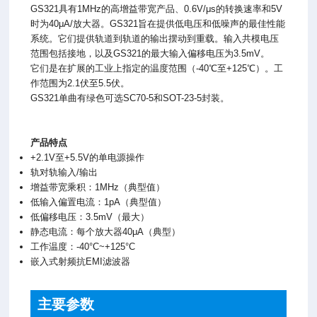
GS321具有1MHz的高增益带宽产品、0.6V/μs的转换速率和5V
时为40μA/放大器。GS321旨在提供低电压和低噪声的最佳性能
系统。它们提供轨道到轨道的输出摆动到重载。输入共模电压
范围包括接地，以及GS321的最大输入偏移电压为3.5mV。
它们是在扩展的工业上指定的温度范围（-40℃至+125℃）。工
作范围为2.1伏至5.5伏。
GS321单曲有绿色可选SC70-5和SOT-23-5封装。
产品特点
+2.1V至+5.5V的单电源操作
轨对轨输入/输出
增益带宽乘积：1MHz（典型值）
低输入偏置电流：1pA（典型值）
低偏移电压：3.5mV（最大）
静态电流：每个放大器40μA（典型）
工作温度：-40°C~+125°C
嵌入式射频抗EMI滤波器
主要参数