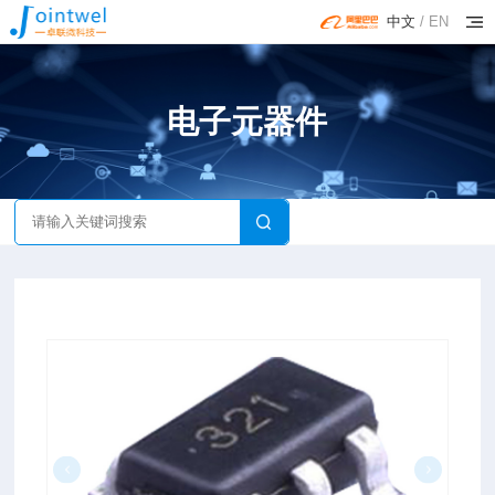
中文
/
EN
电子元器件