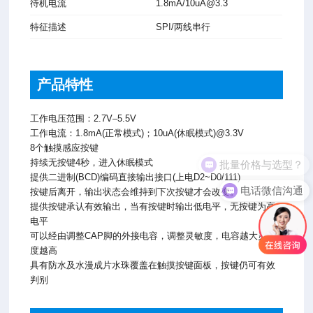
待机电流
1.8mA/10uA@3.3
特征描述
SPI/两线串行
产品特性
工作电压范围：2.7V–5.5V
工作电流：1.8mA(正常模式)；10uA(休眠模式)@3.3V
8个触摸感应按键
批量价格与选型？
持续无按键4秒，进入休眠模式
提供二进制(BCD)编码直接输出接口(上电D2~D0/111)
电话微信沟通
按键后离开，输出状态会维持到下次按键才会改变。
提供按键承认有效输出，当有按键时输出低电平，无按键为高
电平
可以经由调整CAP脚的外接电容，调整灵敏度，电容越大灵敏
度越高
具有防水及水漫成片水珠覆盖在触摸按键面板，按键仍可有效
判别