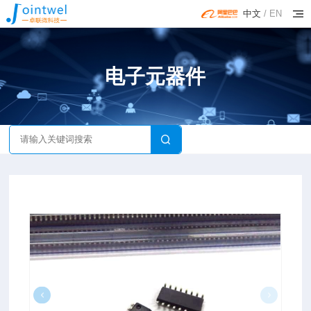
中文
/
EN
电子元器件