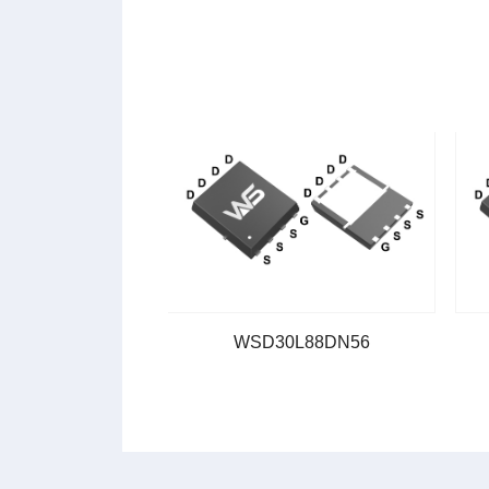
023DN56
WSD30L88DN56