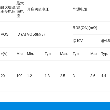
最大
漏
最大栅源
漏
开启阈值电压
导通电阻
压
承受电压
源电
流
RDS(ON)(mΩ)
VGS
ID (A)
VGS(th)(v)
@10V
@4.5
±(V)
Max.
Min.
Typ.
Max.
Typ.
Max.
Typ.
20
100
1.2
1.8
2.5
3
3.6
4.4