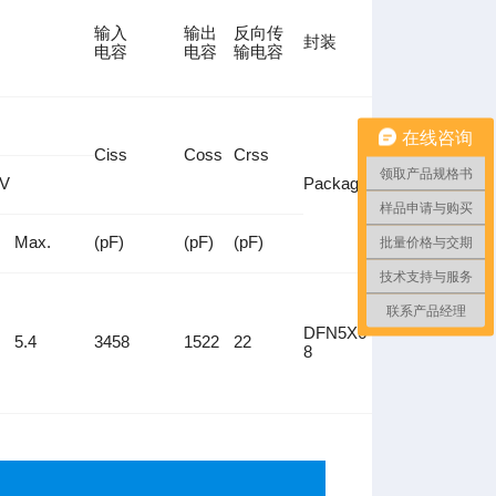
输入
输出
反向传
封装
电容
电容
输电容
在线咨询
Ciss
Coss
Crss
领取产品规格书
V
Package
样品申请与购买
Max.
(pF)
(pF)
(pF)
批量价格与交期
技术支持与服务
联系产品经理
DFN5X6-
5.4
3458
1522
22
8