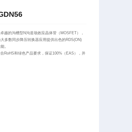
GDN56
6是性能卓越的沟槽型N沟道场效应晶体管（MOSFET），
大多数同步降压转换器应用提供出色的RDS(ON)
性能。
完全符合RoHS和绿色产品要求，保证100%（EAS），并
。