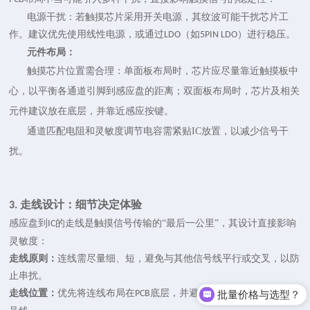
电源干扰：若触摸芯片采用开关电源，其纹波可能干扰芯片工
作。建议优先使用线性电源，或通过
（如
）进行稳压。
LDO
5PIN LDO
元件布局：
触摸芯片位置需合理：单面板布局时，芯片应尽量靠近触摸板中
心，以平衡各通道引脚到感应盘的距离；双面板布局时，芯片及相关
元件建议放在底层，并靠近感应按键。
通道匹配电阻和灵敏度调节电容需紧贴IC放置，以减少信号干
扰。
走线设计：细节决定体验
3.
感应盘到
的走线是触摸信号传输的“最后一公里”，其设计直接影响
IC
灵敏度：
走线原则：
连线需尽量细、短，避免与其他信号线平行或交叉，以防
止串扰。
走线位置：
优先将连线布局在
底层，并避免跨越高频、强干扰信
批量价格与选型？
PCB