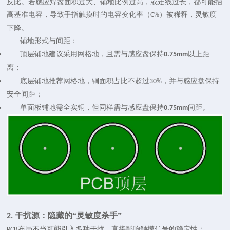
反比。若感应焊盘面积过大、铺地比例过高，或走线过长，都可能抬
高基准电容，导致手指触摸时的电容变化率（
）被稀释，灵敏度
C%
下降。
铺地形式与间距：
顶层铺地建议采用网格地，且需与感应盘保持
以上距
0.75mm
离；
底层铺地推荐网格地，铜面积占比不超过
，并与感应盘保持
30%
安全间距；
单面板铺地需全实铜，但同样需与感应盘保持
间距。
0.75mm
干扰源：隐藏的“灵敏度杀手”
2.
布局不当可能引入多种干扰，直接影响触摸信号的稳定性：
PCB