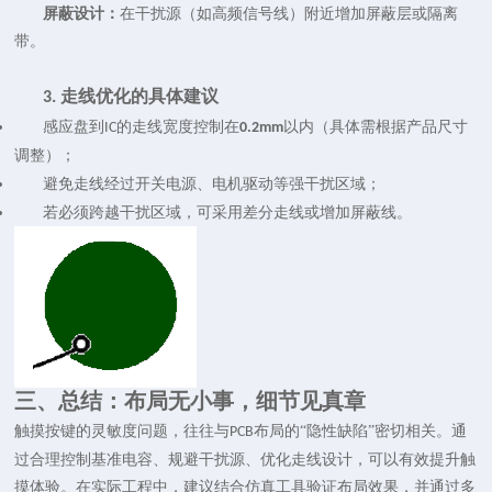
屏蔽设计：
在干扰源（如高频信号线）附近增加屏蔽层或隔离
带。
走线优化的具体建议
3.
感应盘到
的走线宽度控制在
以内
（具体需根据产品尺寸
IC
0.2mm
调整）；
避免走线经过开关电源、电机驱动等强干扰区域；
若必须跨越干扰区域，可采用差分走线或增加屏蔽线。
三、总结：布局无小事，细节见真章
触摸按键的灵敏度问题，往往与
布局的“隐性缺陷”密切相关。通
PCB
过合理控制基准电容、规避干扰源、优化走线设计，可以有效提升触
摸体验。在实际工程中，建议结合仿真工具验证布局效果，并通过多