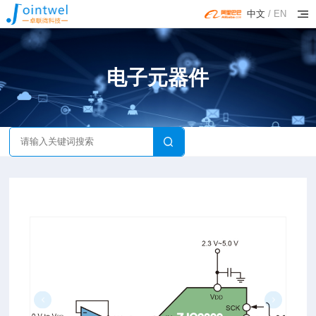
中文
/
EN
电子元器件