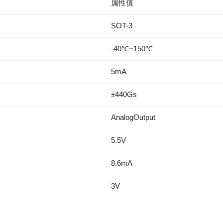
属性值
SOT-3
-40℃~150℃
5mA
±440Gs
AnalogOutput
5.5V
8.6mA
3V