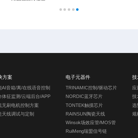
决方案
电子元器件
技
能AI音箱/离/在线语音控制
TRINAMIC控制/驱动芯片
应
命体征监测/云端后台/APP
NORDIC蓝牙芯片
技
流无刷电机控制方案
TONTEK触摸芯片
选
瓷天线调试与定制
RAINSUN陶瓷天线
规
Winsok场效应管/MOS管
RuiMeng瑞盟信号链