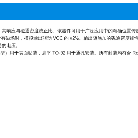
电路，其响应与磁通密度成正比。该器件可用于广泛应用中的精确位置传
V。当没有磁场时，模拟输出驱动 VCC 的 ν2½。输出随施加的磁通
特的电压。
（薄型）用于表面贴装，扁平 TO-92 用于通孔安装。所有封装均符合 Ro