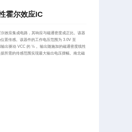
线性霍尔效应IC
线性霍尔效应集成电路，其响应与磁通密度成正比。该器
置传感。该器件的工作电压范围为 3.0V 至
拟输出驱动 VCC 的 ½ 。输出随施加的磁通密度线性
根据所需的传感范围实现最大输出电压摆幅。南北磁