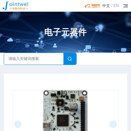
中文
/
EN
电子元器件