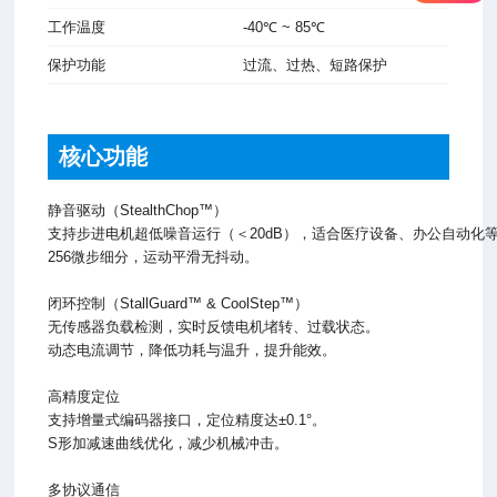
工作温度
-40℃ ~ 85℃
保护功能
过流、过热、短路保护
核心功能
静音驱动（StealthChop™）
支持步进电机超低噪音运行（＜20dB），适合医疗设备、办公自动化
256微步细分，运动平滑无抖动。
闭环控制（StallGuard™ & CoolStep™）
无传感器负载检测，实时反馈电机堵转、过载状态。
动态电流调节，降低功耗与温升，提升能效。
高精度定位
支持增量式编码器接口，定位精度达±0.1°。
S形加减速曲线优化，减少机械冲击。
多协议通信