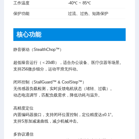
工作温度
-40℃ ~ 85℃
保护功能
过流、过热、短路保护
核心功能
静音驱动（StealthChop™）
超低噪音运行（＜20dB），适合办公设备、医疗仪器等场景。
支持256微步细分，运动平滑无抖动。
闭环控制（StallGuard™ & CoolStep™）
无传感器负载检测，实时反馈电机状态（堵转、过载）。
动态电流调节，匹配负载需求，降低功耗与温升。
高精度定位
内置编码器接口，支持闭环位置控制，定位精度达±0.1°。
支持S形加减速曲线，减少机械冲击。
多协议通信