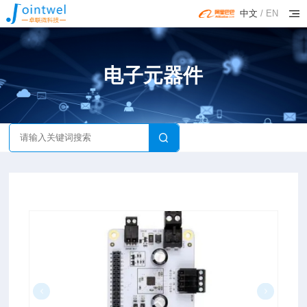
中文
/
EN
电子元器件