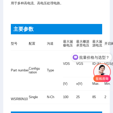
用于多种高电流、高电压处理电路。
主要参数
最大漏
最大栅源
最大漏
型号
配置
沟道
开启
极电压
承受电压
源电流
批量价格与选型？
VDS
VGS
ID (A)
VGS(t
Configu
Part number
Type
ration
(V)
±(V)
Max.
Min.
Single
N-Ch
100
25
85
2
WSR80N10