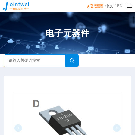
中文
/
EN
电子元器件