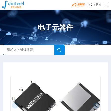
中文
/
EN
电子元器件