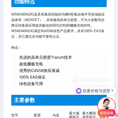
功能特点
WSM340N10G是具有最高性能的沟槽N型氧化物半导体场效应
晶体管（MOSFET），具有极高的单元密度，可为大多数同步
降压转换器应用提供极佳的RDS(ON)和栅极充电特性。
WSM340N10G满足RoHS和绿色产品要求，具有100% EAS保
证，并已通过全功能可靠性认证。
特点：
先进的高单元密度Trench技术
超低栅极充电
优秀的CdV/dt效应衰减
100% EAS保证
了解FAE技术支持？
绿色设备可用
批量价格与选型？
主要参数
最大漏
最大栅源
最大漏
型号
配置
沟道
开
极电压
承受电压
源电流