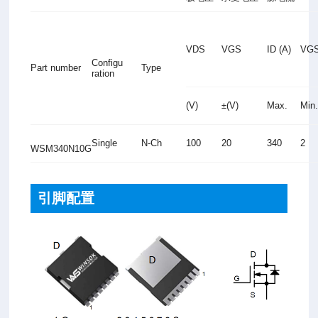
VDS
VGS
ID (A)
VGS
Configu
Part number
Type
ration
(V)
±(V)
Max.
Min
Single
N-Ch
100
20
340
2
WSM340N10G
引脚配置