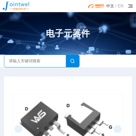
中文
/
EN
电子元器件