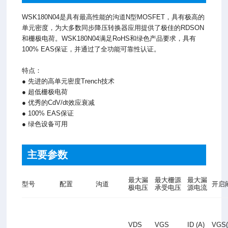
WSK180N04是具有最高性能的沟道N型MOSFET，具有极高的
单元密度，为大多数同步降压转换器应用提供了极佳的RDSON
和栅极电荷。WSK180N04满足RoHS和绿色产品要求，具有
100% EAS保证，并通过了全功能可靠性认证。
特点：
● 先进的高单元密度Trench技术
● 超低栅极电荷
● 优秀的CdV/dt效应衰减
● 100% EAS保证
● 绿色设备可用
主要参数
最大漏
最大栅源
最大漏
型号
配置
沟道
开启
极电压
承受电压
源电流
VDS
VGS
ID (A)
VGS(t