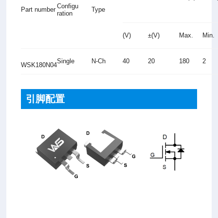
Configu
Part number
Type
ration
(V)
±(V)
Max.
Min.
Single
N-Ch
40
20
180
2
WSK180N04
引脚配置