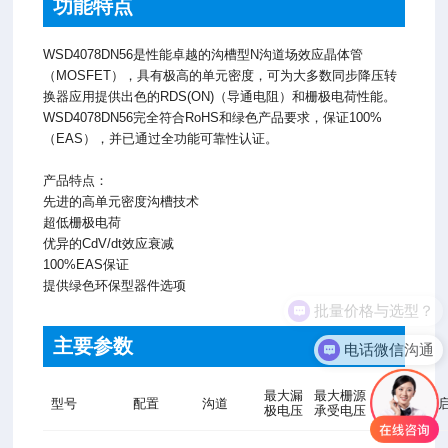
功能特点
WSD4078DN56是性能卓越的沟槽型N沟道场效应晶体管
（MOSFET），具有极高的单元密度，可为大多数同步降压转
换器应用提供出色的RDS(ON)（导通电阻）和栅极电荷性能。
WSD4078DN56完全符合RoHS和绿色产品要求，保证100%
（EAS），并已通过全功能可靠性认证。
产品特点：
先进的高单元密度沟槽技术
超低栅极电荷
优异的CdV/dt效应衰减
100%EAS保证
提供绿色环保型器件选项
批量价格与选型？
主要参数
电话微信沟通
最大漏
最大栅源
最大漏
型号
配置
沟道
开
极电压
承受电压
源电流