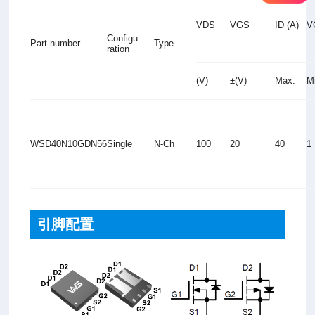
VDS
VGS
ID (A)
V
Configu
Part number
Type
ration
(V)
±(V)
Max.
M
WSD40N10GDN56
Single
N-Ch
100
20
40
1
引脚配置