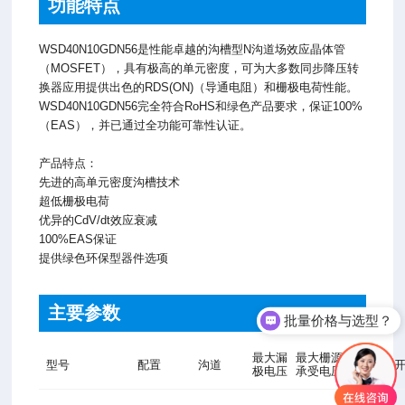
功能特点
WSD40N10GDN56是性能卓越的沟槽型N沟道场效应晶体管
（MOSFET），具有极高的单元密度，可为大多数同步降压转
换器应用提供出色的RDS(ON)（导通电阻）和栅极电荷性能。
WSD40N10GDN56完全符合RoHS和绿色产品要求，保证100%
（EAS），并已通过全功能可靠性认证。
产品特点：
先进的高单元密度沟槽技术
超低栅极电荷
优异的CdV/dt效应衰减
100%EAS保证
提供绿色环保型器件选项
主要参数
批量价格与选型？
最大漏
最大栅源
最大漏
型号
配置
沟道
极电压
承受电压
源电流