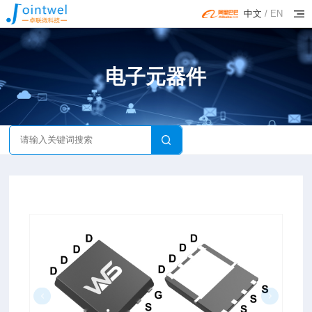
中文
/
EN
电子元器件