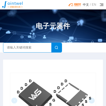
中文
/
EN
电子元器件