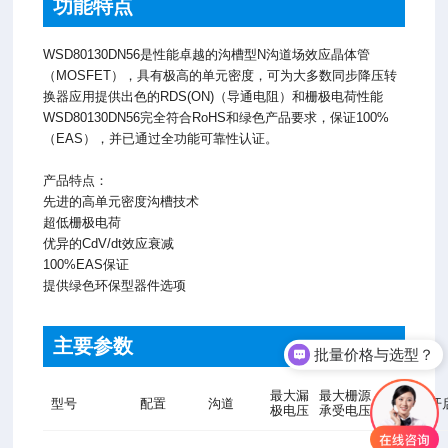
功能特点
WSD80130DN56是性能卓越的沟槽型N沟道场效应晶体管
（MOSFET），具有极高的单元密度，可为大多数同步降压转
换器应用提供出色的RDS(ON)（导通电阻）和栅极电荷性能
WSD80130DN56完全符合RoHS和绿色产品要求，保证100%
（EAS），并已通过全功能可靠性认证。
产品特点：
先进的高单元密度沟槽技术
超低栅极电荷
优异的CdV/dt效应衰减
100%EAS保证
提供绿色环保型器件选项
主要参数
批量价格与选型？
最大漏
最大栅源
最大漏
型号
配置
沟道
开
极电压
承受电压
源电流