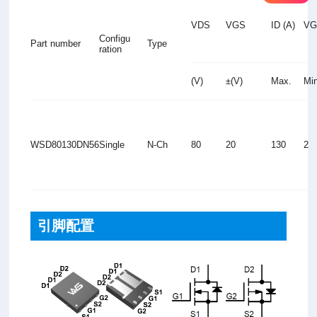
VDS
VGS
ID (A)
VGS
Configu
Part number
Type
ration
(V)
±(V)
Max.
Mi
WSD80130DN56
Single
N-Ch
80
20
130
2
引脚配置