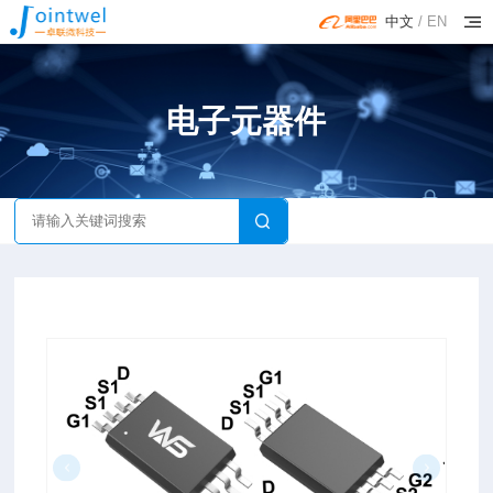
中文
/
EN
电子元器件