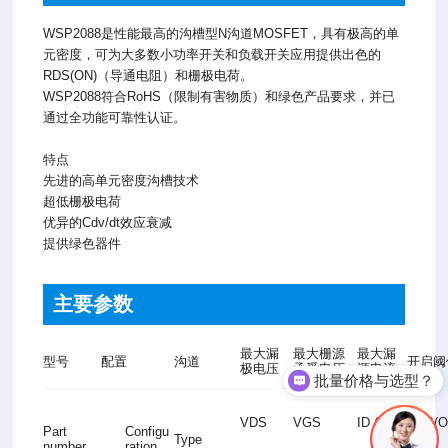
WSP2088是性能最高的沟槽型N沟道MOSFET，具有极高的单
元密度，可为大多数小功率开关和负载开关应用提供出色的
RDS(ON)（导通电阻）和栅极电荷。
WSP2088符合RoHS（限制有害物质）和绿色产品要求，并已
通过全功能可靠性认证。
特点
先进的高单元密度沟槽技术
超低栅极电荷
优异的Cdv/dt效应衰减
提供绿色器件
主要参数
最大漏
最大栅源
最大漏
型号
配置
沟道
开启阈
极电压
承受电压
源电流
批量价格与选型？
VDS
VGS
ID (A)
RDS(O
Part
Configu
Type
number
ration