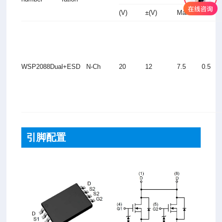
(V)
±(V)
Max.
Min.
WSP2088
Dual+ESD
N-Ch
20
12
7.5
0.5
引脚配置