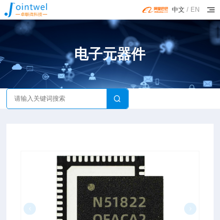
中文
/
EN
电子元器件