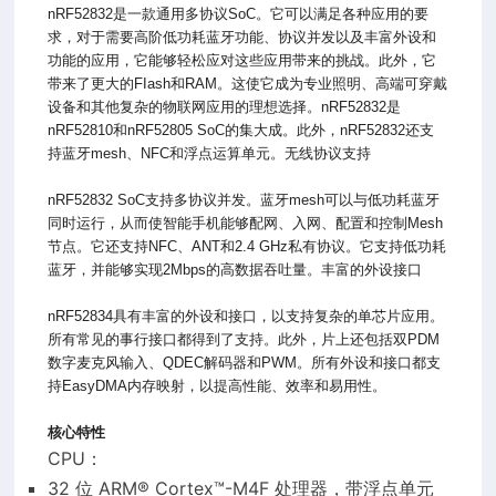
nRF52832是一款通用多协议SoC。它可以满足各种应用的要
求，对于需要高阶低功耗蓝牙功能、协议并发以及丰富外设和
功能的应用，它能够轻松应对这些应用带来的挑战。此外，它
带来了更大的FIash和RAM。这使它成为专业照明、高端可穿戴
设备和其他复杂的物联网应用的理想选择。nRF52832是
nRF52810和nRF52805 SoC的集大成。此外，nRF52832还支
持蓝牙mesh、NFC和浮点运算单元。无线协议支持
nRF52832 SoC支持多协议并发。蓝牙mesh可以与低功耗蓝牙
同时运行，从而使智能手机能够配网、入网、配置和控制Mesh
节点。它还支持NFC、ANT和2.4 GHz私有协议。它支持低功耗
蓝牙，并能够实现2Mbps的高数据吞吐量。丰富的外设接口
nRF52834具有丰富的外设和接口，以支持复杂的单芯片应用。
所有常见的事行接口都得到了支持。此外，片上还包括双PDM
数字麦克风输入、QDEC解码器和PWM。所有外设和接口都支
持EasyDMA内存映射，以提高性能、效率和易用性。
核心特性
CPU：
32 位 ARM® Cortex™-M4F 处理器，带浮点单元