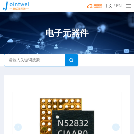
中文
/
EN
电子元器件