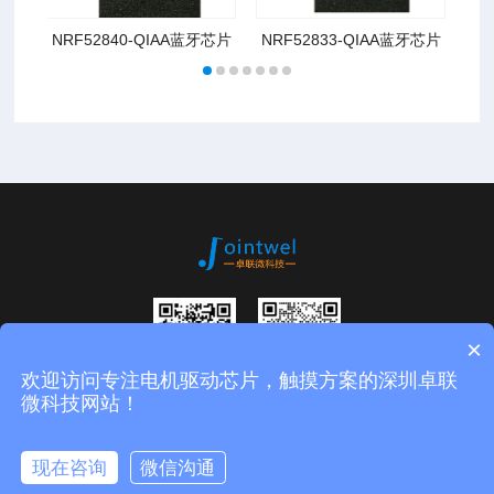
NRF52840-QIAA蓝牙芯片
NRF52833-QIAA蓝牙芯片
NR
×
欢迎访问专注电机驱动芯片，触摸方案的深圳卓联
扫码进入公众
微信二维码
微科技网站！
号
版权所有：深圳市卓联微科技有限公司
粤ICP备15055461号
现在咨询
微信沟通
网站建设
:
互诺科技