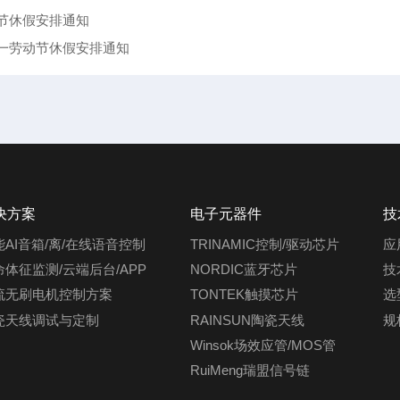
春节休假安排通知
五一劳动节休假安排通知
决方案
电子元器件
技
能AI音箱/离/在线语音控制
TRINAMIC控制/驱动芯片
应
命体征监测/云端后台/APP
NORDIC蓝牙芯片
技
流无刷电机控制方案
TONTEK触摸芯片
选
瓷天线调试与定制
RAINSUN陶瓷天线
规
Winsok场效应管/MOS管
RuiMeng瑞盟信号链