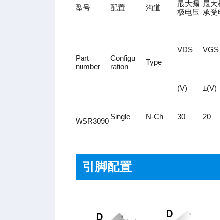
最大漏
最大
型号
配置
沟道
极电压
承受
VDS
VGS
Part
Configu
Type
number
ration
(V)
±(V)
Single
N-Ch
30
20
WSR3090
引脚配置