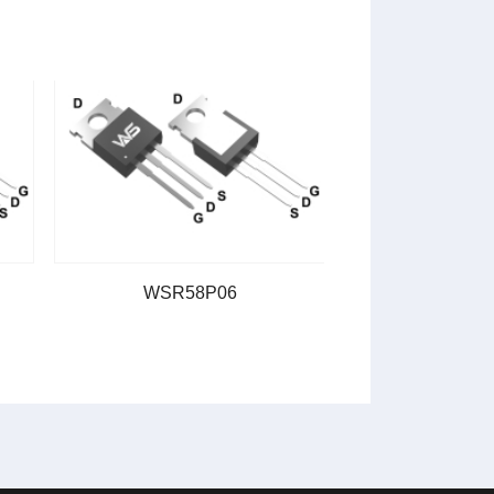
WSR58P06
WSR30