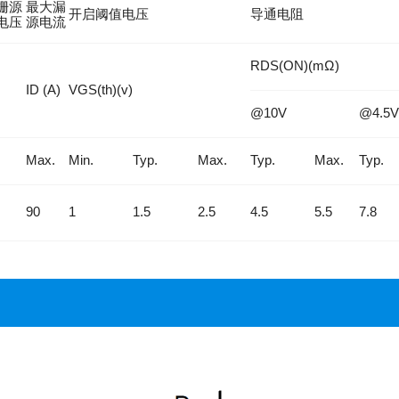
栅源
最大漏
开启阈值电压
导通电阻
电压
源电流
RDS(ON)(mΩ)
ID (A)
VGS(th)(v)
@10V
@4.5V
Max.
Min.
Typ.
Max.
Typ.
Max.
Typ.
90
1
1.5
2.5
4.5
5.5
7.8