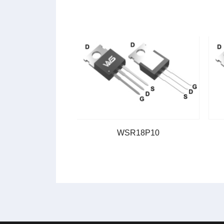
R38P10
WSR18P10