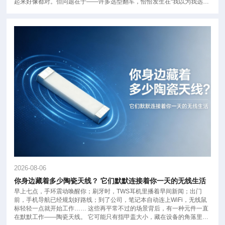
起来好像都对。但问题在于——许多选型翻车，恰恰发生在“我以为我选对
了”的那一刻。
2026-08-06
你身边藏着多少陶瓷天线？ 它们默默连接着你一天的无线生活
早上七点，手环震动唤醒你；刷牙时，TWS耳机里播着早间新闻；出门
前，手机导航已经规划好路线；到了公司，笔记本自动连上WiFi，无线鼠
标轻轻一点就开始工作…… 这些再平常不过的场景背后，有一种元件一直
在默默工作——陶瓷天线。 它可能只有指甲盖大小，藏在设备的角落里，