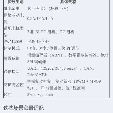
参数类别
具体规格
供电范围
10-60V DC（标称 48V）
栅极驱动电
0.5A/1.0A/1.5A
流
适配电机类
3 相 BLDC 电机、DC 电机
型
PWM 频率
最高
120kHz
控制模式
电流
/ 速度 / 位置三级 PI 调节
增量编码器（
ABN）、数字霍尔传感器、绝对
位置反馈
SPI 编码器
UART（RS232/RS485-ready）、CAN、
通信接口
EtherCAT®
机械制动控制、制动斩波（
PWM + 分流制
防护与监控
动）、IIT 能量监控、温 / 压监测
尺寸
27mm×22.5mm
这些场景它最适配