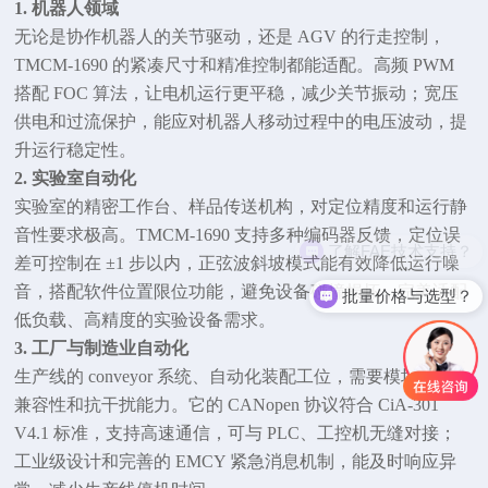
1. 机器人领域
无论是协作机器人的关节驱动，还是
AGV 的行走控制，
TMCM-1690
的紧凑尺寸和精准控制都能适配。高频 PWM
搭配 FOC 算法，让电机运行更平稳，减少关节振动；宽压
供电和过流保护，能应对机器人移动过程中的电压波动，提
升运行稳定性。
2. 实验室自动化
实验室的精密工作台、样品传送机构，对定位精度和运行静
音性要求极高。
TMCM-1690 支持多种编码器反馈，定位误
了解FAE技术支持？
差可控制在 ±1 步以内，正弦波斜坡模式能有效降低运行噪
音，搭配软件位置限位功能，避免设备碰撞损坏，完美适配
批量价格与选型？
低负载、高精度的实验设备需求。
3. 工厂与制造业自动化
生产线的
conveyor 系统、自动化装配工位，需要模块具备高
兼容性和抗干扰能力。它的 CANopen 协议符合 CiA-301
V4.1 标准，支持高速通信，可与 PLC、工控机无缝对接；
工业级设计和完善的 EMCY 紧急消息机制，能及时响应异